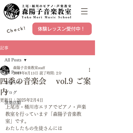
Check!
体験レッスン受付中！
記事
All Posts
森陽子音楽教室staff
All Posts
2017年8月13日
読了時間: 2分
四季の音楽会 vol.9 ご案
お知らせ
内
ブログ
更新日：
2025年2月4日
演奏活動
上尾市・桶川市エリアでピアノ・声楽
教室を行っています「森陽子音楽教
室」です。
わたしたちの生徒さんには