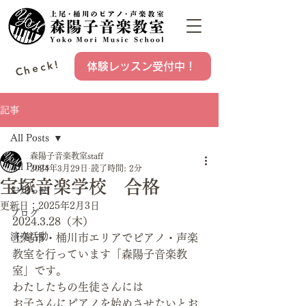
Check!
体験レッスン受付中！
記事
All Posts
森陽子音楽教室staff
All Posts
2024年3月29日
読了時間: 2分
宝塚音楽学校 合格
お知らせ
更新日：
2025年2月3日
ブログ
2024.3.28（木）
演奏活動
上尾市・桶川市エリアでピアノ・声楽
教室を行っています「森陽子音楽教
室」です。
わたしたちの生徒さんには
お子さんにピアノを始めさせたいとお