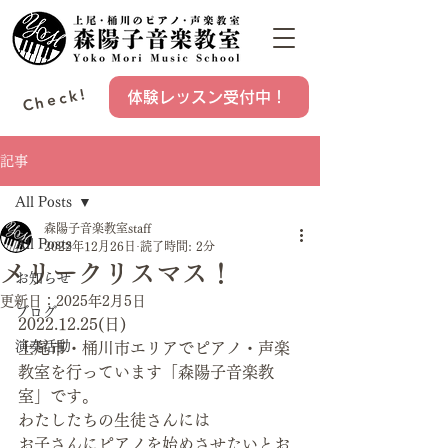
Check!
体験レッスン受付中！
記事
All Posts
森陽子音楽教室staff
All Posts
2022年12月26日
読了時間: 2分
メリークリスマス！
お知らせ
更新日：
2025年2月5日
ブログ
2022.12.25(日)
演奏活動
上尾市・桶川市エリアでピアノ・声楽
教室を行っています「森陽子音楽教
室」です。
わたしたちの生徒さんには
お子さんにピアノを始めさせたいとお