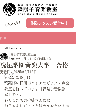
Check!
体験レッスン受付中！
記事
All Posts
森陽子音楽教室staff
All Posts
2022年12月19日
読了時間: 2分
洗足学園音楽大学 合格
お知らせ
更新日：
2025年2月12日
ブログ
2022.12.18(日)
演奏活動
上尾市・桶川市エリアでピアノ・声楽
教室を行っています「森陽子音楽教
室」です。
わたしたちの生徒さんには
お子さんにピアノを始めさせたいとお