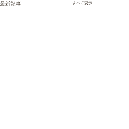
すべて表示
最新記事
伴奏オーディシ
♬
コメント
2024.9.14（土