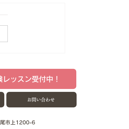
オーディション合格♬
4.9.14（土） 上尾市・桶川市
アでピアノ・声楽教室を行っ
ます「森陽子音楽教室」で
 わたしたちの生徒さんには
さんにピアノを始めさせたい
考えのご家族のみなさん、
学校への進学を目指している
さんとご家族のみなさん、...
験レッスン受付中！
お問い合わせ
上尾市上1200-6