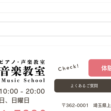
伴奏
202
エリ
てい
す。
お子
あけましておめでとうござい
とお
音楽
ます
生徒
Check!
体
よくあるご質問
00 - 20:00​​
曜日、日曜日
​​〒362-0001 埼玉県