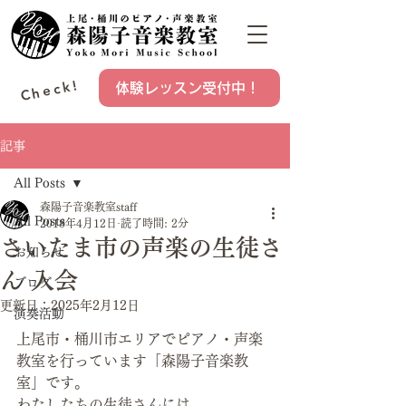
Check!
体験レッスン受付中！
記事
All Posts
森陽子音楽教室staff
All Posts
2018年4月12日
読了時間: 2分
さいたま市の声楽の生徒さ
お知らせ
ん 入会
ブログ
更新日：
2025年2月12日
演奏活動
上尾市・桶川市エリアでピアノ・声楽
教室を行っています「森陽子音楽教
室」です。
わたしたちの生徒さんには