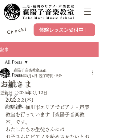
Check!
体験レッスン受付中！
記事
All Posts
森陽子音楽教室staff
All Posts
2022年3月4日
読了時間: 2分
お雛さま
お知らせ
更新日：
2025年2月12日
ブログ
2022.3.3(木)
演奏活動
上尾市・桶川市エリアでピアノ・声楽
教室を行っています「森陽子音楽教
室」です。
わたしたちの生徒さんには
お子さんにピアノを始めさせたいとお