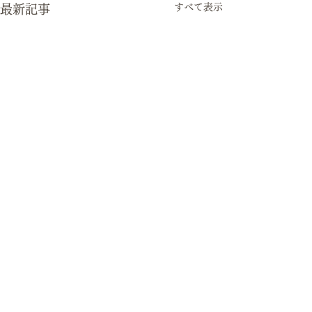
すべて表示
最新記事
のど飴
2024.12.16(月
コメント
市エリアでピアノ