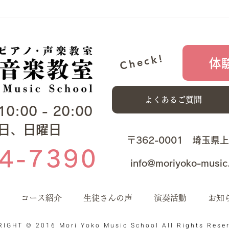
お子
都民交響楽団 2024特別演奏
とお
音楽
会
生徒
Check!
体
よくあるご質問
00 - 20:00​​
曜日、日曜日
​​〒362-0001 埼玉県
4-7390
info@moriyoko-music
コース紹介
生徒さんの声
演奏活動
お知
IGHT © 2016 Mori Yoko Music School All Rights Rese