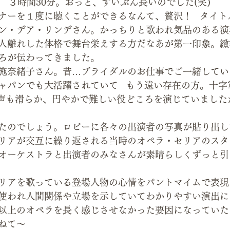
   ３時間30分。おっと、ずいぶん長いのでした(笑)
ナーを１度に聴くことができるなんて、贅沢！   タイ
ン・デア・リンデさん。かっちりと歌われ気品のある演
人離れした体格で舞台栄えする方だなあが第一印象。緻
ろが伝わってきました。
施奈緒子さん。昔…ブライダルのお仕事でご一緒してい
ャパンでも大活躍されていて   もう遠い存在の方。十
 お声も滑らか、円やかで難しい役どころを演じていまし
たのでしょう。ロビーに各々の出演者の写真が貼り出し
リアが交互に繰り返される当時のオペラ・セリアのスタ
オーケストラと出演者のみなさんが素晴らしくずっと引
リアを歌っている登場人物の心情をパントマイムで表現
使われ人間関係や立場を示していてわかりやすい演出に
以上のオペラを長く感じさせなかった要因になっていた
ねて～