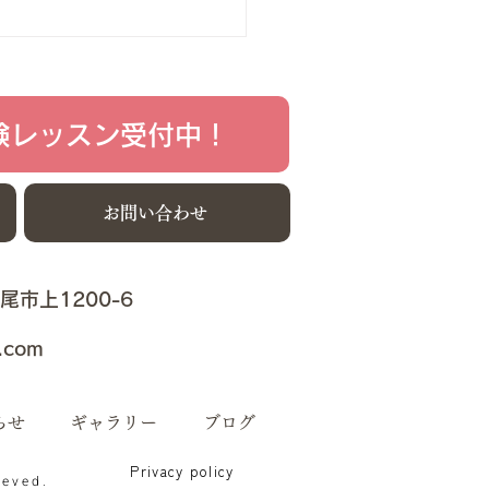
さんにピアノを始めさせたい
考えのご家族のみなさん、
学校への進学を目指している
さんとご家族のみなさん、...
験レッスン受付中！
お問い合わせ
上尾市上1200-6
.com
らせ
ギャラリー
ブログ
Privacy policy
reved.