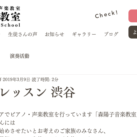
Check!
介
生徒さんの声
お知らせ
ギャラリー
ブログ
演奏活動
f
2019年3月9日
読了時間: 2分
レッスン 渋谷
アでピアノ・声楽教室を行っています「森陽子音楽教室
んには
始めさせたいとお考えのご家族のみなさん、