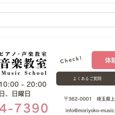
202
エリ
てい
す。
お子
都民交響楽団 2024特別演奏
とお
音楽
会
生徒
Check!
体
よくあるご質問
00 - 20:00​​
曜日、日曜日
​​〒362-0001 埼玉県
4-7390
info@moriyoko-music