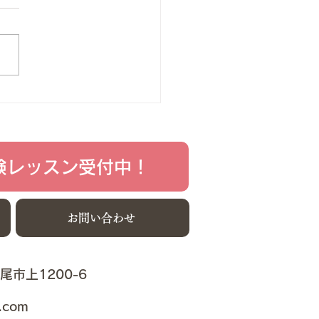
4.12.16(月) 上尾市・桶川市
アでピアノ・声楽教室を行っ
ます「森陽子音楽教室」で
 わたしたちの生徒さんには
さんにピアノを始めさせたい
考えのご家族のみなさん、
学校への進学を目指している
さんとご家族のみなさん、...
験レッスン受付中！
お問い合わせ
上尾市上1200-6
.com