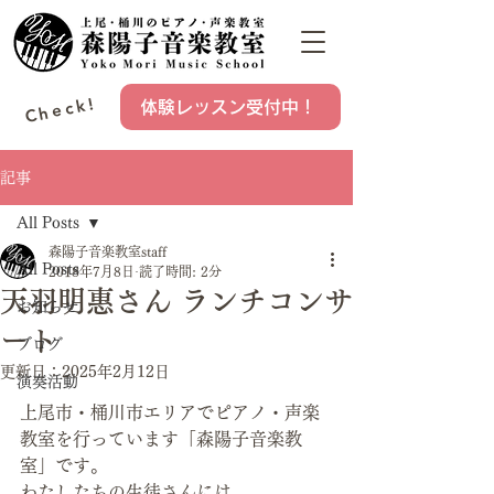
Check!
体験レッスン受付中！
記事
All Posts
森陽子音楽教室staff
All Posts
2018年7月8日
読了時間: 2分
天羽明惠さん ランチコンサ
お知らせ
ート
ブログ
更新日：
2025年2月12日
演奏活動
上尾市・桶川市エリアでピアノ・声楽
教室を行っています「森陽子音楽教
室」です。
わたしたちの生徒さんには