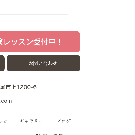
 わたしたちの生徒さんには
さんにピアノを始めさせたい
考えのご家族のみなさん、
学校への進学を目指している
さんとご家族のみなさん、...
験レッスン受付中！
お問い合わせ
上尾市上1200-6
.com
らせ
ギャラリー
ブログ
Privacy policy