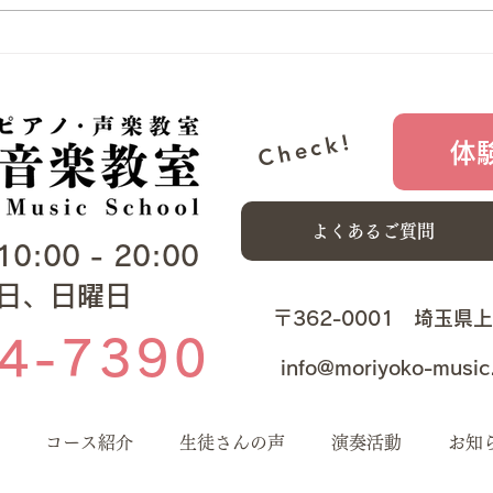
す。
お子
都民交響楽団 2024特別演奏
とお
音楽
会
生徒
Check!
体
よくあるご質問
00 - 20:00​​
曜日、日曜日
​​〒362-0001 埼玉県
4-7390
info@moriyoko-music
コース紹介
生徒さんの声
演奏活動
お知