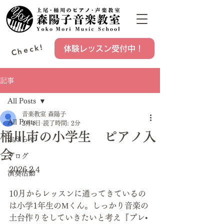
Check!
体験レッスン受付中！
記事
All Posts
音楽教室 森陽子
All Posts
2月4日
読了時間: 2分
桶川市の小学生 ピアノ入
お知らせ
会
ブログ
2026.2.4
演奏活動
10月からレッスンに通ってきているの
は小学1年生のМくん。しっかり音楽の
土台作りをしていきたいと考え『プレ•