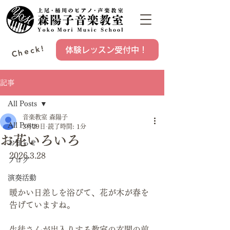
Check!
体験レッスン受付中！
記事
All Posts
音楽教室 森陽子
All Posts
3月29日
読了時間: 1分
お花いろいろ
お知らせ
2026.3.28
ブログ
演奏活動
暖かい日差しを浴びて、花が木が春を
告げていますね。
生徒さんが出入りする教室の玄関の前