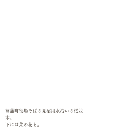
菖蒲町役場そばの見沼用水沿いの桜並
木。
下には菜の花も。